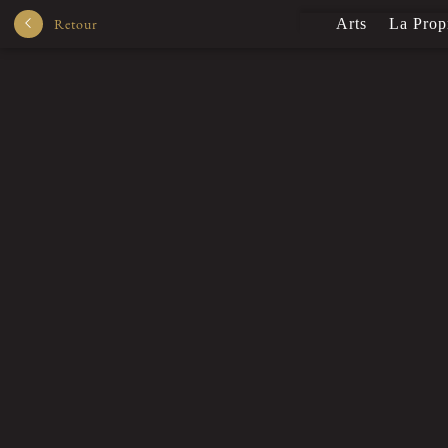
Retour
Arts
La Prop
Depuis 1205
Bio
Arts