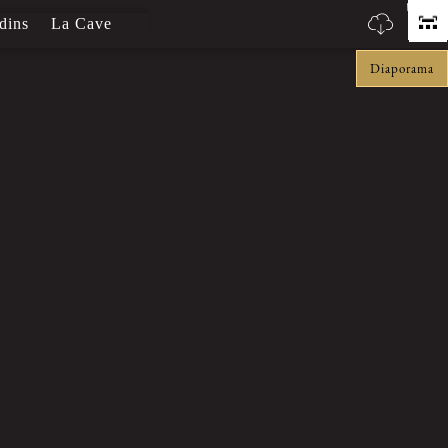
dins
La Cave
Huile d'olive
Boutique
Diaporama