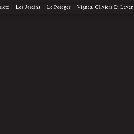
riété
Les Jardins
Le Potager
Vignes, Oliviers Et Lavan
L'Art
Les Vins