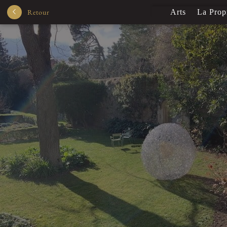
Retour
Arts
La Prop
Depuis 1205
Bio
Arts